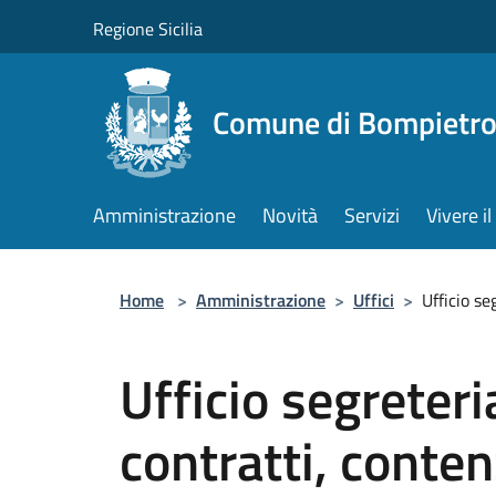
Salta al contenuto principale
Regione Sicilia
Comune di Bompietr
Amministrazione
Novità
Servizi
Vivere 
Home
>
Amministrazione
>
Uffici
>
Ufficio se
Ufficio segreteria
contratti, conten