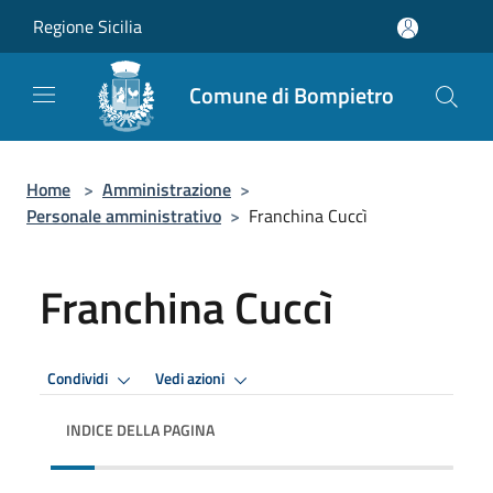
Salta al contenuto principale
Regione Sicilia
Comune di Bompietro
Home
>
Amministrazione
>
Personale amministrativo
>
Franchina Cuccì
Franchina Cuccì
Condividi
Vedi azioni
INDICE DELLA PAGINA