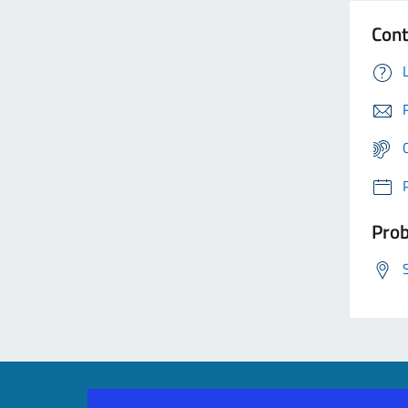
Cont
Prob