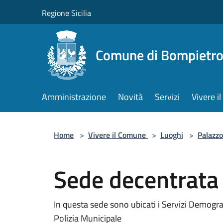
Salta al contenuto principale
Regione Sicilia
Comune di Bompietr
Amministrazione
Novità
Servizi
Vivere 
Home
>
Vivere il Comune
>
Luoghi
>
Palazzo
Sede decentrata
In questa sede sono ubicati i Servizi Demografic
Polizia Municipale