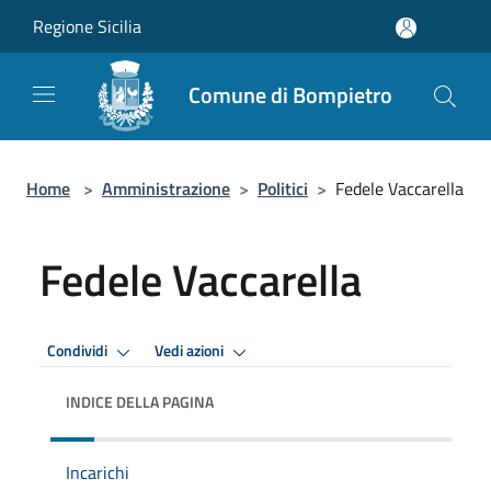
Salta al contenuto principale
Regione Sicilia
Comune di Bompietro
Home
>
Amministrazione
>
Politici
>
Fedele Vaccarella
Fedele Vaccarella
Condividi
Vedi azioni
INDICE DELLA PAGINA
Incarichi