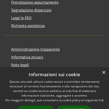
Prenotazione appuntamento
Segnalazione disservizio
Leggi le FAQ
Richiesta assistenza
Amministrazione trasparente
Informativa privacy
Note legali
×
Dichiarazione di accessibilità
Informazioni sui cookie
Questo sito web utilizza cookie tecnici e assimilati strettamente
necessari al corretto funzionamento e alla navigazione del sito,
nonché un cookie tecnico analitico al solo fine di elaborare
informazioni statistiche, aggregate e anonime.
RSS
Copyright © 2026 • Comune di
Per maggiori dettagli, può consultare la cookie policy al seguente
link
Accessibilità
Bompietro • Powered by
Privacy
Municipium
Accesso
•