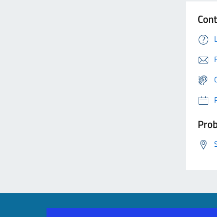
Cont
Prob