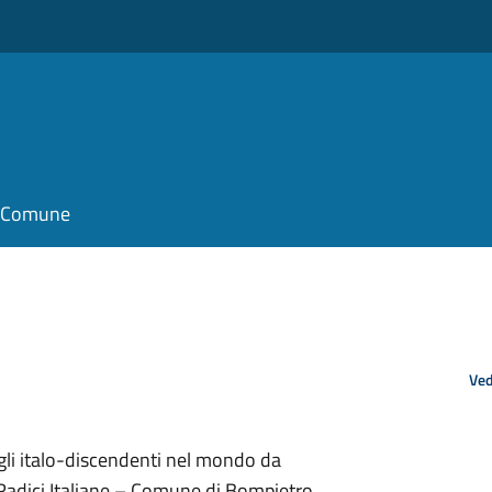
o
il Comune
Ved
degli italo-discendenti nel mondo da
Radici Italiane – Comune di Bompietro