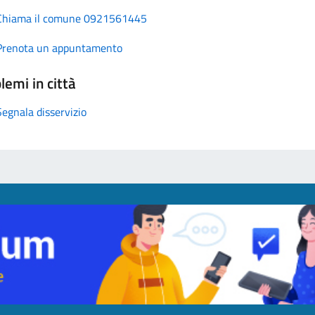
Chiama il comune 0921561445
Prenota un appuntamento
lemi in città
Segnala disservizio