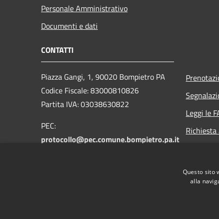
Personale Amministrativo
Documenti e dati
CONTATTI
Piazza Gangi, 1, 90020 Bompietro PA
Prenotaz
Codice Fiscale: 83000810826
Segnalazi
Partita IVA: 03038630822
Leggi le 
PEC:
Richiesta
protocollo@pec.comune.bompietro.pa.it
Email:
protocollo@comune.bompietro.pa.it
Questo sito 
Centralino Unico: 0921 561400
alla navig