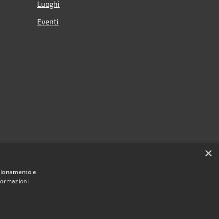
Luoghi
Eventi
×
nzionamento e
nformazioni