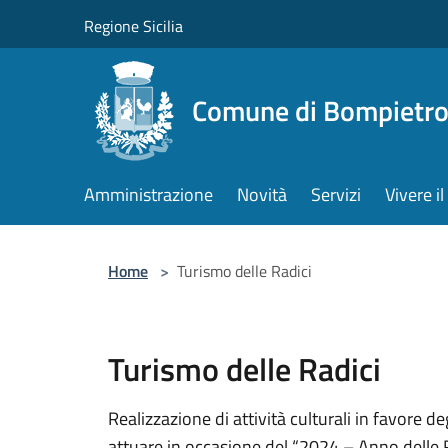
Salta al contenuto principale
Regione Sicilia
Comune di Bompietr
Amministrazione
Novità
Servizi
Vivere 
Home
>
Turismo delle Radici
Turismo delle Radici
Realizzazione di attività culturali in favore 
attuare in occasione del “2024 – Anno delle 