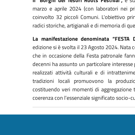
Il "Borghi dei Tesori Roots Festival",
è sta
marzo e aprile 2024 (con laboratori nei p
coinvolto 32 piccoli Comuni. L'obiettivo prin
radici storiche, artigianali e di memoria di que
La manifestazione denominata “FESTA 
edizione si è svolta il 23 Agosto 2024. Nata 
che in occasione della Festa patronale fanno
decenni ha assunto un particolare interesse
realizzati attività culturali e di intratteni
tradizioni locali promuovono la produzi
costituendo veri momenti di aggregazione tr
coerenza con l’essenziale significato socio-cul