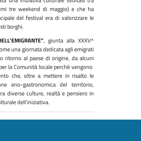
ta una iniziativa culturale svoltasi tra
rimi tre weekend di maggio) e che ha
cipale del festival era di valorizzare le
sti borghi.
DELL’EMIGRANTE”
, giunta alla XXXV^
come una giornata dedicata agli emigrati
 ritorno al paese di origine, da alcuni
 per la Comunità locale perché vengono
mento che, oltre a mettere in risalto le
one eno-gastronomica del territorio,
a diverse culture, realtà e pensiero in
turale dell’iniziativa.