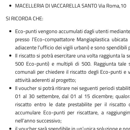
MACELLERIA DI VACCARELLA SANTO Via Roma,10
SI RICORDA CHE:
Eco-punti vengono accumulati dagli utenti mediante
presso l’Eco-compattatore Mangiaplastica ubicata
adiacente l’ufficio dei vigili urbani) e sono spendibili 
Il riscatto si potrà esercitare una volta raggiunta la 
500 Eco-punti) e multipli di 500. Raggiunta tale so
comunali per chiedere il riscatto degli Eco-punti e 
attività aderenti al progetto;
Il voucher si potrà ritirare nei seguenti periodi stabil
01 al 30 settembre, dal 01 al 15 dicembre; qualora
riscatto entro le date prestabilite per il riscatt
accumulare Eco-punti per riscattare, a raggiungi
nell’anno successivo;
il voucher sarà spendibile in un’unica soluzione e non