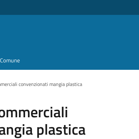
o
il Comune
mmerciali convenzionati mangia plastica
commerciali
ngia plastica