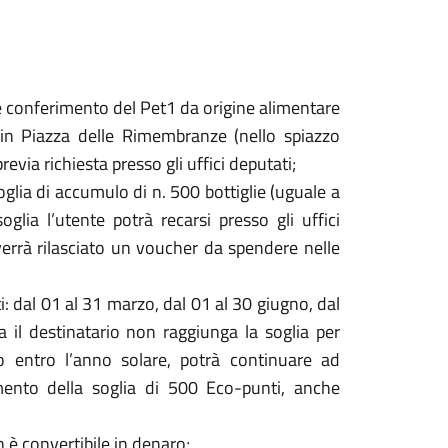
 conferimento del Pet1 da origine alimentare
 in Piazza delle Rimembranze (nello spiazzo
previa richiesta presso gli uffici deputati;
soglia di accumulo di n. 500 bottiglie (uguale a
glia l’utente potrà recarsi presso gli uffici
verrà rilasciato un voucher da spendere nelle
iti: dal 01 al 31 marzo, dal 01 al 30 giugno, dal
 il destinatario non raggiunga la soglia per
o o entro l’anno solare, potrà continuare ad
mento della soglia di 500 Eco-punti, anche
 è convertibile in denaro;