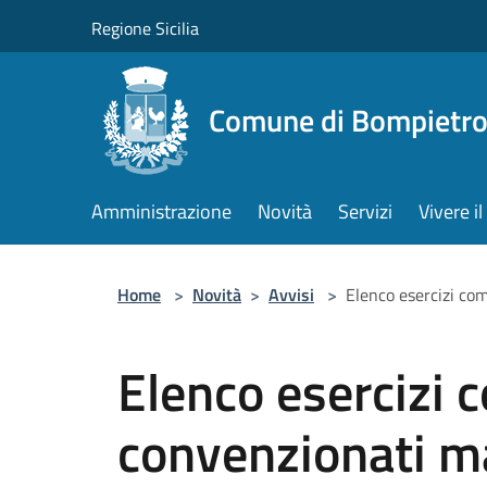
Salta al contenuto principale
Regione Sicilia
Comune di Bompietr
Amministrazione
Novità
Servizi
Vivere 
Home
>
Novità
>
Avvisi
>
Elenco esercizi co
Elenco esercizi 
convenzionati ma