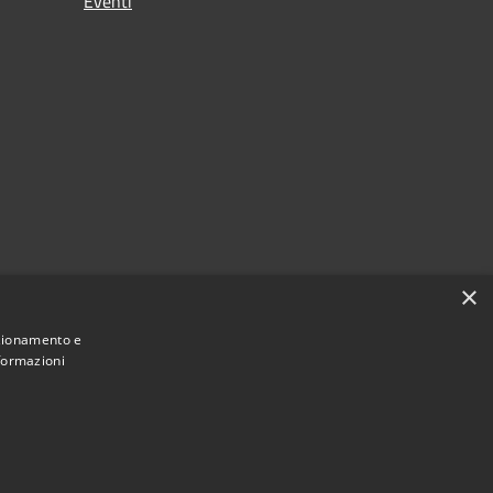
Eventi
×
nzionamento e
nformazioni
Municipium
Accesso redazione
Bompietro • Powered by
•