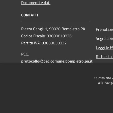
Documenti e dati
CONTATTI
Piazza Gangi, 1, 90020 Bompietro PA
Prenotaz
Codice Fiscale: 83000810826
Segnalazi
Partita IVA: 03038630822
Leggi le 
PEC:
Richiesta
protocollo@pec.comune.bompietro.pa.it
Email:
protocollo@comune.bompietro.pa.it
Questo sito 
Centralino Unico: 0921 561400
alla navig
RSS
Accessibilità
Privacy
Cookie
Mappa de