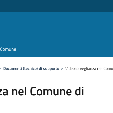
o
il Comune
>
Documenti (tecnico) di supporto
>
Videosorveglianza nel Comu
za nel Comune di