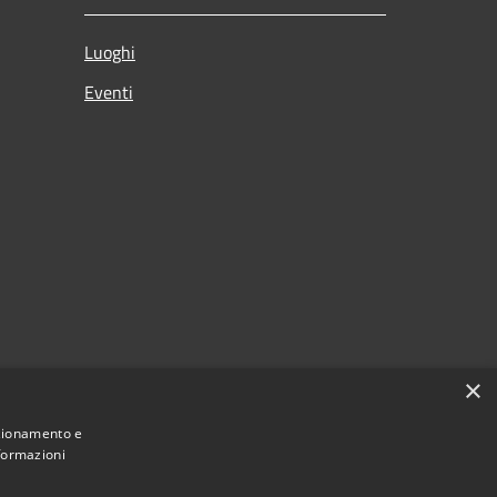
Luoghi
Eventi
×
nzionamento e
nformazioni