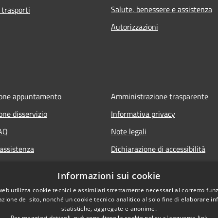
Salute, benessere e assistenza
 trasporti
Autorizzazioni
ione appuntamento
Amministrazione trasparente
one disservizio
Informativa privacy
FAQ
Note legali
 assistenza
Dichiarazione di accessibilità
Informazioni sui cookie
web utilizza cookie tecnici e assimilati strettamente necessari al corretto fu
azione del sito, nonché un cookie tecnico analitico al solo fine di elaborare i
statistiche, aggregate e anonime.
Per maggiori dettagli, può consultare la cookie policy al seguente
link