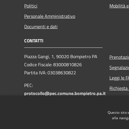
Politici
Mobilità e
Personale Amministrativo
Documenti e dati
CONTATTI
Piazza Gangi, 1, 90020 Bompietro PA
Prenotaz
Codice Fiscale: 83000810826
Segnalazi
Partita IVA: 03038630822
Leggi le 
PEC:
Richiesta
protocollo@pec.comune.bompietro.pa.it
Email:
protocollo@comune.bompietro.pa.it
Questo sito 
Centralino Unico: 0921 561400
alla navig