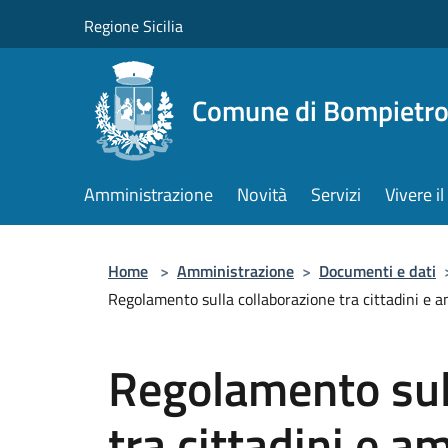
Salta al contenuto principale
Regione Sicilia
Comune di Bompietr
Amministrazione
Novità
Servizi
Vivere 
Home
>
Amministrazione
>
Documenti e dati
Regolamento sulla collaborazione tra cittadini e 
Regolamento sul
tra cittadini e 