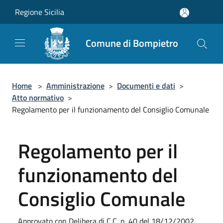
Salta al contenuto principale
Regione Sicilia
Comune di Bompietro
Home
>
Amministrazione
>
Documenti e dati
>
Atto normativo
>
Regolamento per il funzionamento del Consiglio Comunale
Regolamento per il
funzionamento del
Consiglio Comunale
Approvato con Delibera di C.C. n. 40 del 18/12/2002