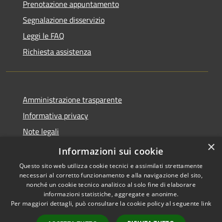
Prenotazione appuntamento
Segnalazione disservizio
Leggi le FAQ
Richiesta assistenza
Amministrazione trasparente
Informativa privacy
Note legali
×
Dichiarazione di accessibilità
Informazioni sui cookie
Questo sito web utilizza cookie tecnici e assimilati strettamente
necessari al corretto funzionamento e alla navigazione del sito,
nonché un cookie tecnico analitico al solo fine di elaborare
informazioni statistiche, aggregate e anonime.
RSS
Copyright © 2026 • Comune di
Per maggiori dettagli, può consultare la cookie policy al seguente
link
Accessibilità
Bompietro • Powered by
Privacy
Municipium
Accesso
•