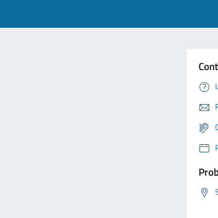
Cont
Prob