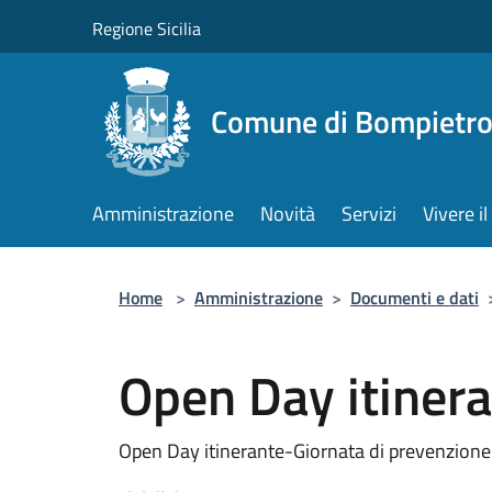
Salta al contenuto principale
Regione Sicilia
Comune di Bompietr
Amministrazione
Novità
Servizi
Vivere 
Home
>
Amministrazione
>
Documenti e dati
Open Day itiner
Open Day itinerante-Giornata di prevenzione 