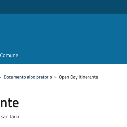
o
il Comune
>
Documento albo pretorio
>
Open Day itinerante
ante
sanitaria