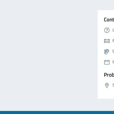
Cont
Prob