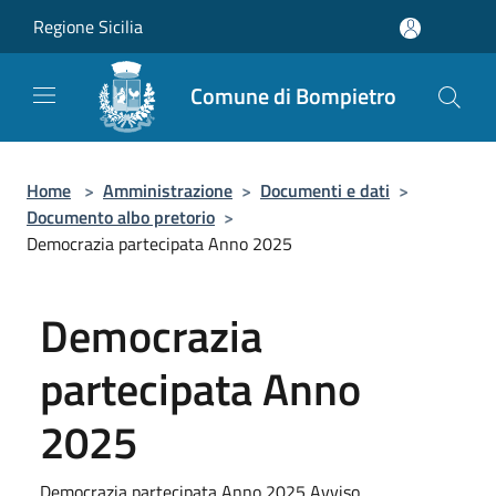
Salta al contenuto principale
Regione Sicilia
Comune di Bompietro
Home
>
Amministrazione
>
Documenti e dati
>
Documento albo pretorio
>
Democrazia partecipata Anno 2025
Democrazia
partecipata Anno
2025
Democrazia partecipata Anno 2025 Avviso