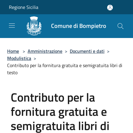
Salta al contenuto principale
Regione Sicilia
Comune di Bompietro
Home
>
Amministrazione
>
Documenti e dati
>
Modulistica
>
Contributo per la fornitura gratuita e semigratuita libri di
testo
Contributo per la
fornitura gratuita e
semigratuita libri di