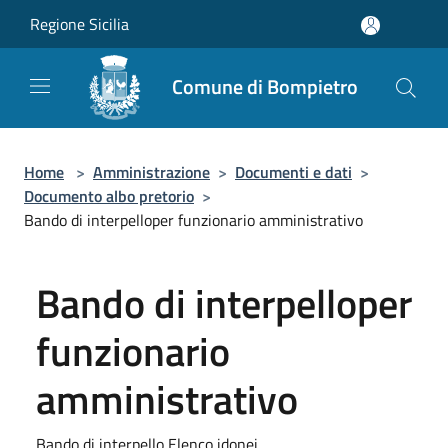
Salta al contenuto principale
Regione Sicilia
Comune di Bompietro
Home
>
Amministrazione
>
Documenti e dati
>
Documento albo pretorio
>
Bando di interpelloper funzionario amministrativo
Bando di interpelloper
funzionario
amministrativo
Bando di interpello Elenco idonei