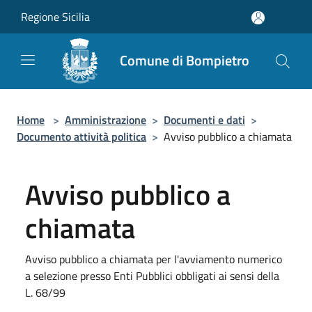
Salta al contenuto principale
Regione Sicilia
Comune di Bompietro
Home
>
Amministrazione
>
Documenti e dati
>
Documento attività politica
>
Avviso pubblico a chiamata
Avviso pubblico a
chiamata
Avviso pubblico a chiamata per l'avviamento numerico
a selezione presso Enti Pubblici obbligati ai sensi della
L. 68/99