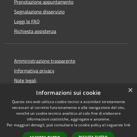
Prenotazione appuntamento
Segnalazione disservizio
Leggi le FAQ
Richiesta assistenza
Amministrazione trasparente
Informativa privacy
Note legali
×
Dichiarazione di accessibilità
Informazioni sui cookie
Questo sito web utilizza cookie tecnici e assimilati strettamente
necessari al corretto funzionamento e alla navigazione del sito,
nonché un cookie tecnico analitico al solo fine di elaborare
informazioni statistiche, aggregate e anonime.
RSS
Copyright © 2026 • Comune di
Per maggiori dettagli, può consultare la cookie policy al seguente
link
Accessibilità
Bompietro • Powered by
Privacy
Municipium
Accesso
•